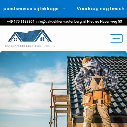
edservice bij lekkage
Vandaag nog beschikba
+49 175 1188364
info@dakdekker-rautenberg.nl
Nieuwe Havenweg 53